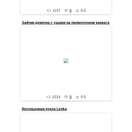
1157
0
0.0
Зайчик-девочка с ушами на проволочном каркасе
2020-07-30
Текстильная интерьерная игрушка - заяц
STilda
1014
0
0.0
Интерьерная кукла Lenka