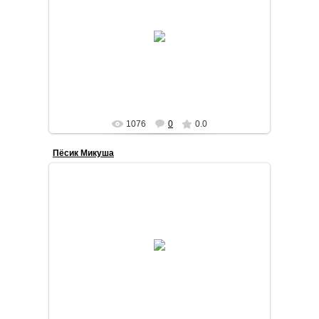
2020-07-30
Интерьерная текстильная кукла ручной работы
STilda
1076
0
0.0
Пёсик Микуша
2020-07-30
Фигурка выполнена в технике сухого валяния
STilda