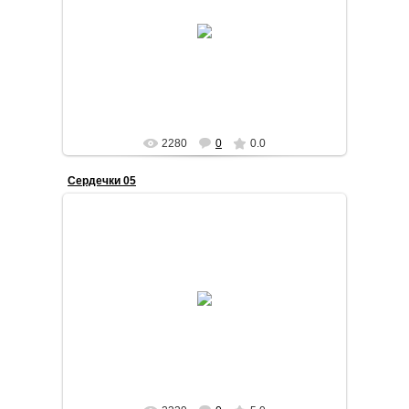
2015-01-10
Текстильная звездочка в стиле "печворк"
STilda
2280
0
0.0
Сердечки 05
2015-01-10
STilda