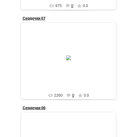
975
0
0.0
Сердечки 07
2015-01-10
Текстильное сердечко
STilda
2260
0
0.0
Сердечки 06