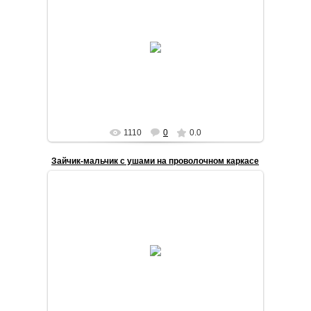
2020-08-05
Валяная из шерсти фигурка примитив
STilda
1110
0
0.0
Зайчик-мальчик с ушами на проволочном каркасе
2020-07-30
Текстильная интерьерная кукла заяц
STilda