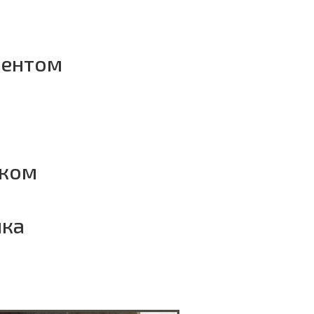
ментом
нком
чка