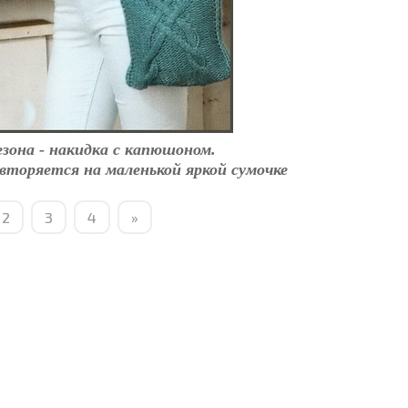
езона - накидка с капюшоном.
овторяется на маленькой яркой сумочке
2
3
4
»