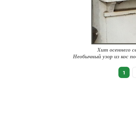
Хит осеннего с
Необычный узор из кос п
1