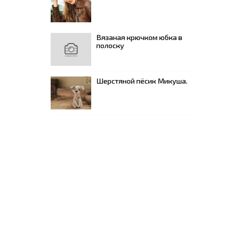
Вязаная крючком юбка в
полоску
Шерстяной пёсик Микуша.