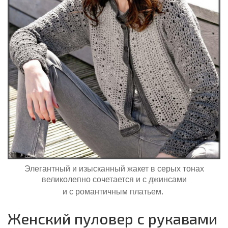
Элегантный и изысканный жакет в серых тонах
великолепно сочетается и с джинсами
и с романтичным платьем.
Женский пуловер с рукавами